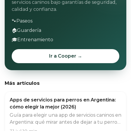
servicios caninos bajo garantías de seguridad,
calidad y confianza.
🐾
Paseos
🏠
Guardería
🎓
Entrenamiento
Ir a Cooper →
Más artículos
Apps de servicios para perros en Argentina:
cómo elegir la mejor (2026)
Guía para elegir una app de servicios caninos en
Argentina: qué mirar antes de dejar a tu perro
con alguien, cómo se comparan las principales