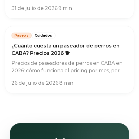
cuánto varían los valores según la provincia,
31 de julio de 2026
·
9
min
por qué casi no existe el paseo suelto y en qué
fijarte antes de contratar.
Paseos
Cuidados
¿Cuánto cuesta un paseador de perros en
CABA? Precios 2026 🐕
Precios de paseadores de perros en CABA en
2026: cómo funciona el pricing por mes, por
qué casi no existe el paseo suelto, qué
26 de julio de 2026
·
8
min
encarece un paseo dedicado y en qué fijarte
antes de contratar.