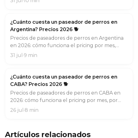
31 jul
·
10
min
opciones en paseo, guardería y entrenamiento,
y en qué se diferencian de verdad.
¿Cuánto cuesta un paseador de perros en
Argentina? Precios 2026 🐕
Precios de paseadores de perros en Argentina
en 2026: cómo funciona el pricing por mes,
cuánto varían los valores según la provincia,
31 jul
·
9
min
por qué casi no existe el paseo suelto y en qué
fijarte antes de contratar.
¿Cuánto cuesta un paseador de perros en
CABA? Precios 2026 🐕
Precios de paseadores de perros en CABA en
2026: cómo funciona el pricing por mes, por
qué casi no existe el paseo suelto, qué
26 jul
·
8
min
encarece un paseo dedicado y en qué fijarte
antes de contratar.
Artículos relacionados