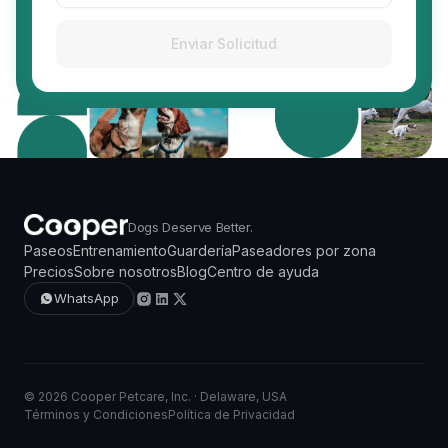
Enviar Solicitud
Dogs Deserve Better.
Paseos
Entrenamiento
Guardería
Paseadores por zona
Precios
Sobre nosotros
Blog
Centro de ayuda
WhatsApp
© 2026 Cooper Petcare, Inc. · Delaware, USA
Términos y Condiciones
Política de Privacidad