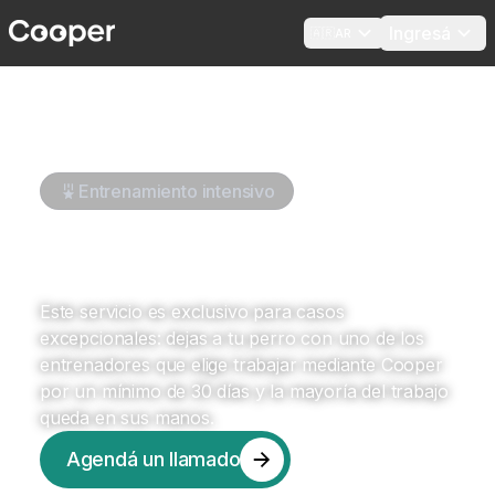
Ingresá
🇦🇷
AR
Entrenamiento intensivo
Adiestramiento mediante
internación.
Este servicio es exclusivo para casos
excepcionales: dejas a tu perro con uno de los
entrenadores que elige trabajar mediante Cooper
por un mínimo de 30 días y la mayoría del trabajo
queda en sus manos.
Agendá un llamado